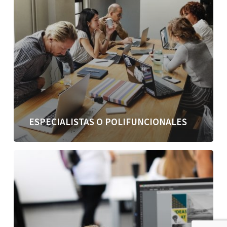
ESPECIALISTAS O POLIFUNCIONALES
Felicidad
y
trabajo
bien
hecho