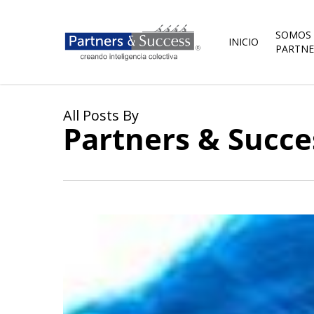
Skip
to
main
SOMOS
INICIO
content
PARTNE
All Posts By
Partners & Succe
Ladrones
silenciosos