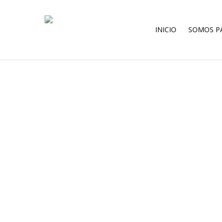
Skip
to
main
INICIO
SOMOS P
content