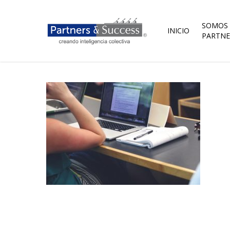
Skip
to
main
SOMOS
INICIO
content
PARTNE