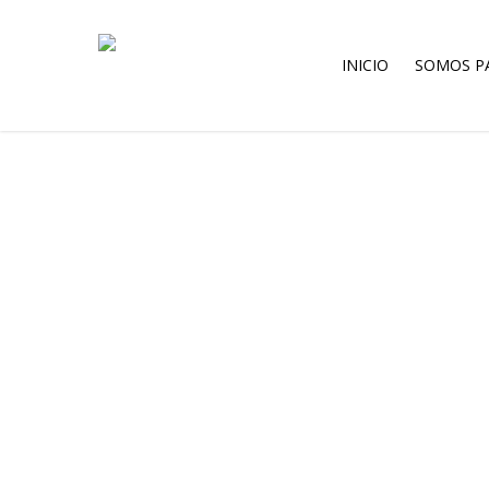
Skip
to
main
INICIO
SOMOS P
content