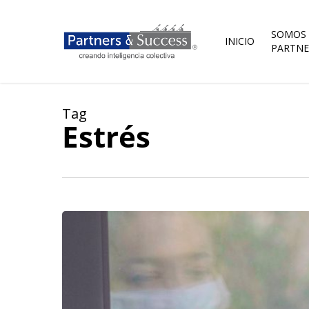
Skip
to
main
SOMOS
INICIO
content
PARTNE
Tag
Estrés
Liderazgo
para
la
resiliencia