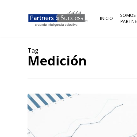
Skip
to
main
SOMOS
INICIO
content
PARTNE
Tag
Medición
Mide
lo
que
importa