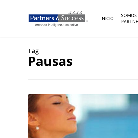
Skip
to
main
SOMOS
INICIO
content
PARTNE
Tag
Pausas
Una
pausa
deliberada