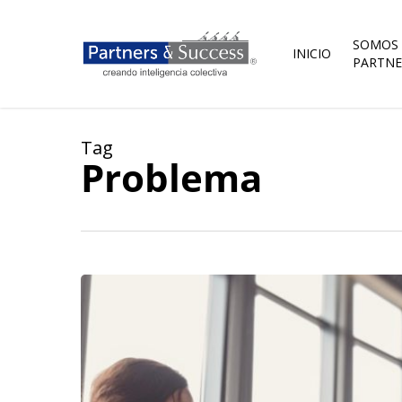
Skip
to
main
SOMOS
INICIO
content
PARTNE
Tag
Problema
Diálogo