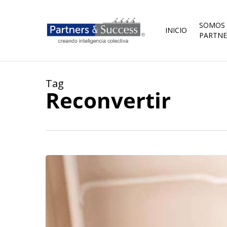
Skip
to
main
SOMOS
INICIO
content
PARTNE
Tag
Reconvertir
Incomódate