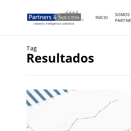
Skip
to
main
SOMOS
INICIO
content
PARTNE
Tag
Resultados
Mide
lo
que
importa