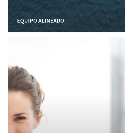
EQUIPO ALINEADO
¿Para
qué
estoy
yo?