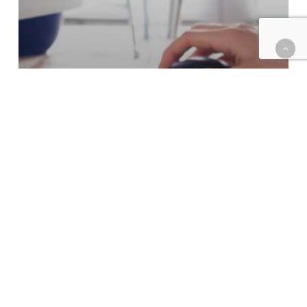
PENSAR EN ENTREGABLES
Supervisar
en
teletrabajo