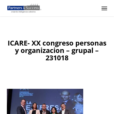
Skip
Menu
to
main
content
ICARE- XX congreso personas
y organizacion – grupal –
231018