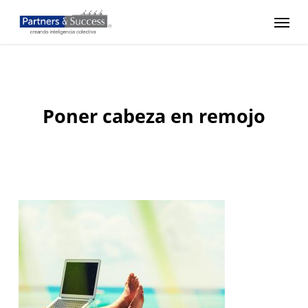
Skip
Menu
to
main
content
Poner cabeza en remojo