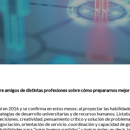
re amigos de distintas profesiones sobre cómo prepararnos mejor p
en 2016 y se confirma en estos meses; al proyectar las habilidade
rategias de desarrollo universitarias y de recursos humanos. Listaba
 decisiones, creatividad, pensamiento crítico y solución de problema
egociación, orientación de servicio, coordinación y capacidad de g
abilidades para “jugar buenos partidos” y lograr goles; es decir, l