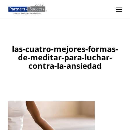
Skip
Menu
to
main
content
las-cuatro-mejores-formas-
de-meditar-para-luchar-
contra-la-ansiedad