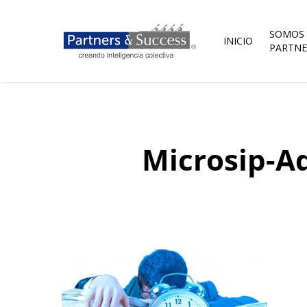
Skip
to
main
SOMOS
INICIO
content
PARTNE
Microsip-A