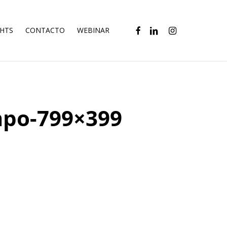
FACEBOOK
LINKEDIN
INSTAGRAM
GHTS
CONTACTO
WEBINAR
mpo-799×399