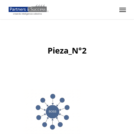
Skip
Menu
to
main
content
Pieza_N°2