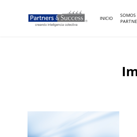
Skip
to
main
SOMOS
INICIO
content
PARTNE
Im