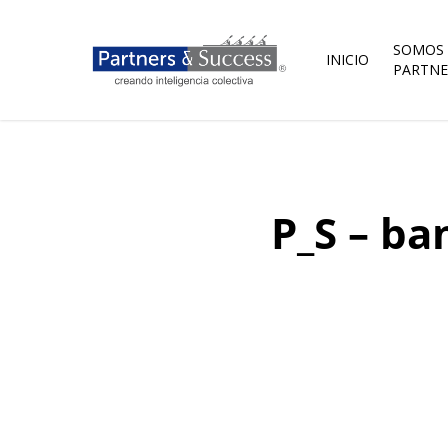
Skip
to
main
SOMOS
INICIO
content
PARTNE
P_S – ba