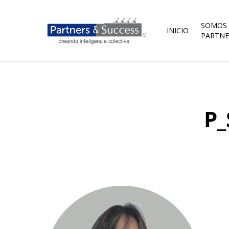
Skip
to
main
SOMOS
INICIO
content
PARTNE
P_