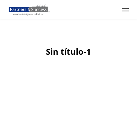
Skip
Menu
to
main
content
Sin título-1