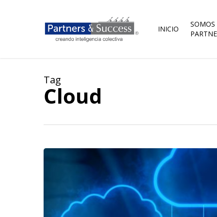
Skip
to
main
SOMOS
INICIO
content
PARTNE
Tag
Cloud
Una
nueva
épica