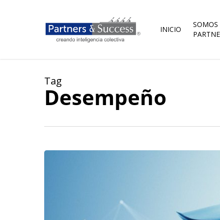
Skip
to
main
SOMOS
INICIO
content
PARTNE
Tag
Desempeño
Cuarenta
y
cuatro
porciento