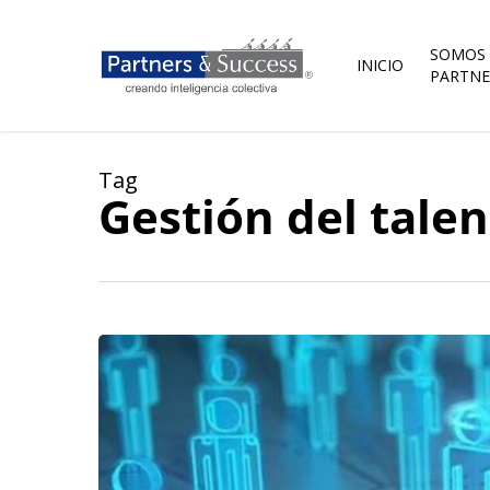
Skip
to
main
SOMOS
INICIO
content
PARTNE
Tag
Gestión del tale
El
futuro
del
Talento