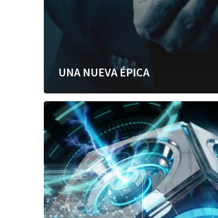
UNA NUEVA ÉPICA
Entre
humanos
y
máquinas