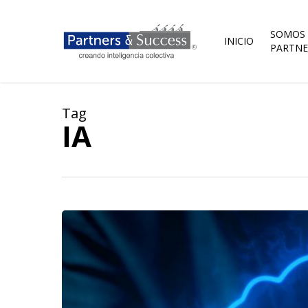
Skip
to
main
SOMOS
INICIO
content
PARTNE
Tag
IA
Una
nueva
épica