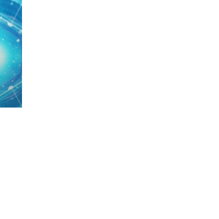
Parte del Grupo Partners & Success
facebook
linkedin
youtube
instagram
phone
email