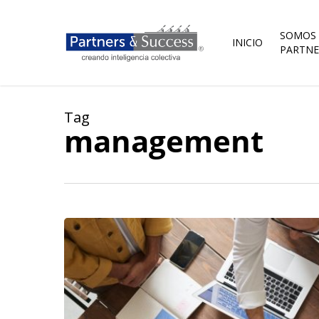
Skip
to
main
SOMOS
INICIO
content
PARTNE
Tag
management
Management
3.0