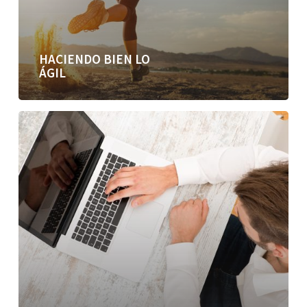
HACIENDO BIEN LO
ÁGIL
Desafíos
de
un
sistema
mixto