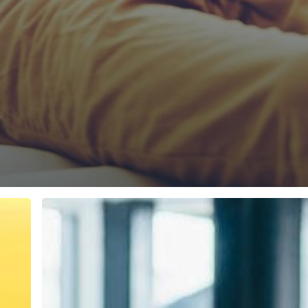
Derechos
y
deberes