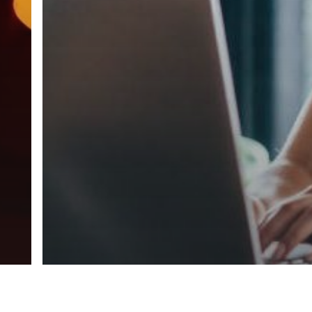
Parte del Grupo Partners & Success
facebook
linkedin
youtube
instagram
phone
email