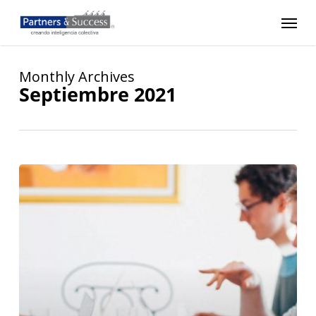
Skip
Menu
to
main
content
Monthly Archives
Septiembre 2021
Discutir,
decidir,
comprometer