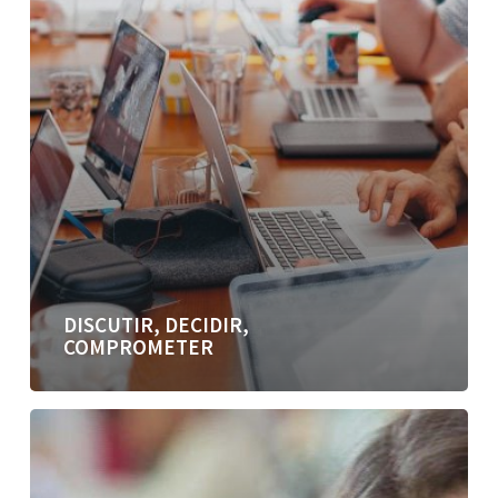
DISCUTIR, DECIDIR,
COMPROMETER
El
don
de
la
siesta