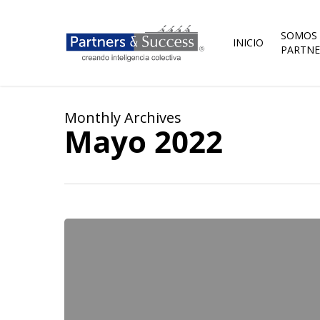
Skip
to
main
SOMOS
INICIO
content
PARTNE
Monthly Archives
Mayo 2022
¿A
qué
vinimos?