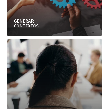
GENERAR
CONTEXTOS
Diálogo
en
la
empresa