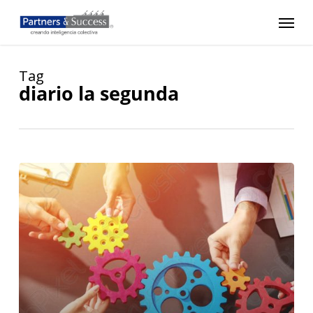
Skip
Menu
to
main
content
Tag
diario la segunda
Generar
contextos