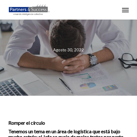
Skip
Menu
to
main
content
Agosto 30, 2022
Romper el círculo
Tenemos un tema en un área de logística que está bajo
mucho estrés: el Jefe se queja de malos tratos por parte